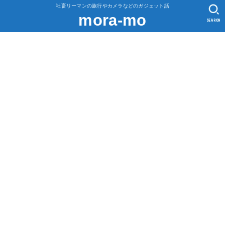
社畜リーマンの旅行やカメラなどのガジェット話
mora-mo
SEARCH