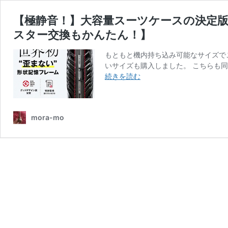
【極静音！】大容量スーツケースの決定版 BR
スター交換もかんたん！】
もともと機内持ち込み可能なサイズでこ
いサイズも購入しました。 こちらも同
【極
続きを読む
静
音！】
大
mora-mo
容
量
ス
ー
ツ
ケ
ー
ス
の
決
定