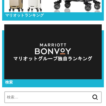
マリオットランキング
検索
検
索: