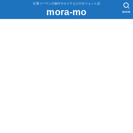
社畜リーマンの旅行やカメラなどのガジェット話
mora-mo
SEARCH