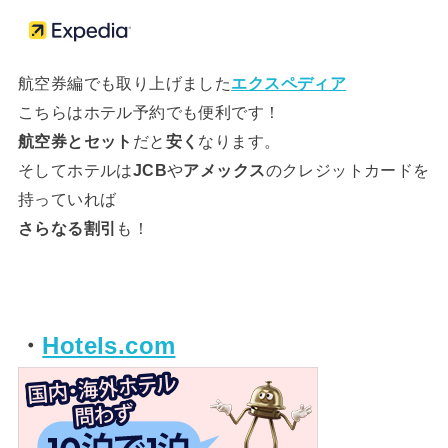
航空券編でも取り上げました
エクスペディア
こちらはホテル予約でも便利です！
航空券とセット
だと
安く
なります。
そしてホテルは
JCB
や
アメックス
のクレジットカードを
持っていれば
さらなる割引
も！
・
Hotels.com