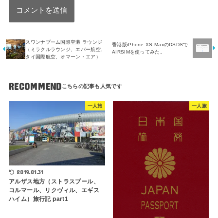
スワンナプーム国際空港 ラウンジ
香港版iPhone XS MaxのDSDSで
（ミラクルラウンジ、エバー航空、
AIRSIMを使ってみた。
タイ国際航空、オマーン・エア）
RECOMMEND
一人旅
一人旅
2019.01.31
アルザス地方（ストラスブール、
コルマール、リクヴィル、エギス
ハイム）旅行記 part1