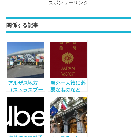
スポンサーリンク
関係する記事
アルザス地方
海外一人旅に必
（ストラスブー
要なものなど
ル、コルマー
ル、リクヴィ
ル、エギスハイ
ム）旅行記
part1