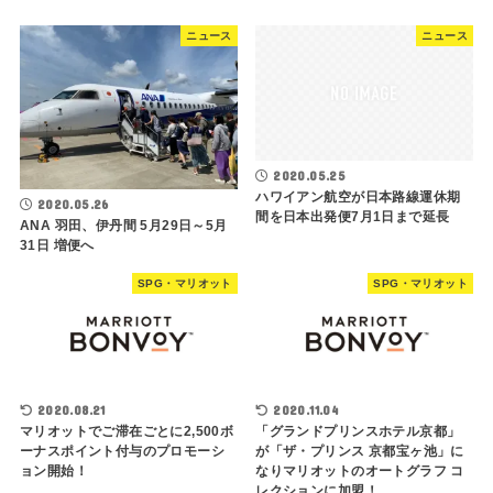
ニュース
ニュース
2020.05.25
ハワイアン航空が日本路線運休期
2020.05.26
間を日本出発便7月1日まで延長
ANA 羽田、伊丹間 5月29日～5月
31日 増便へ
SPG・マリオット
SPG・マリオット
2020.08.21
2020.11.04
マリオットでご滞在ごとに2,500ボ
「グランドプリンスホテル京都」
ーナスポイント付与のプロモーシ
が「ザ・プリンス 京都宝ヶ池」に
ョン開始！
なりマリオットのオートグラフ コ
レクションに加盟！