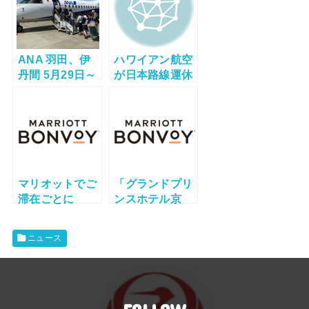
ANA 羽田、伊
ハワイアン航空
丹間 5月29日～
が日本路線運休
5月31日 増便へ
期間を日本出発
便7月1日まで延
長
マリオットでご
「グランドプリ
滞在ごとに
ンスホテル京
2,500ボーナス
都」が「ザ・プ
ポイント付与の
リンス 京都宝ヶ
ニュース
プロモーション
池」になりマリ
開始！
オットのオート
グラフ コレクシ
ョンに加盟！