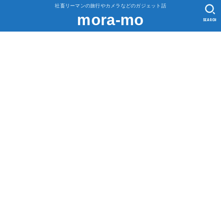
社畜リーマンの旅行やカメラなどのガジェット話
mora-mo
SEARCH