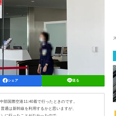
シェア
送る
 中部国際空港
11:40
着で行ったときのです。
に普通は新幹線を利用するかと思いますが、
ア）に行ったことがなかったので、