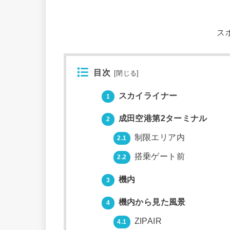
ス
目次
[
閉じる
]
スカイライナー
1
成田空港第2ターミナル
2
制限エリア内
2.1
搭乗ゲート前
2.2
機内
3
機内から見た風景
4
ZIPAIR
4.1