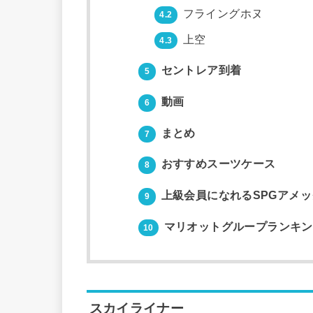
フライングホヌ
4.2
上空
4.3
セントレア到着
5
動画
6
まとめ
7
おすすめスーツケース
8
上級会員になれるSPGアメ
9
マリオットグループランキン
10
スカイライナー