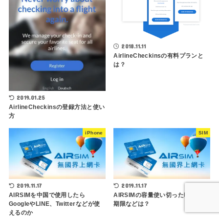
2018.11.11
AirlineCheckinsの有料プランと
は？
2019.01.25
AirlineCheckinsの登録方法と使い
方
iPhone
SIM
2019.11.17
2019.11.17
AIRSIMを中国で使用したら
AIRSIMの容量使い切った時や有効
GoogleやLINE、Twitterなどが使
期限などは？
えるのか