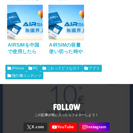
使い方
とは？
AIRSIMを中国
AIRSIMの容量
で使用したら
使い切った時や
Googleや
有効期限など
LINE、Twitter
は？
iPhone
PC
これってどうなの？
アプリ
などが使えるの
飛行機コンテンツ
か
FOLLOW