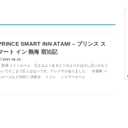
PRINCE SMART INN ATAMI – プリンス ス
マート イン 熱海 宿泊記
2021.08.30
部屋 メインルーム 広さはよくあるビジホよりかは少し広いかなぐ
らいでそこまで広くはないです。アレクサがありました。 冷蔵庫 バ
スルームなど水回り 洗面台 トイレ シャワールーム ...