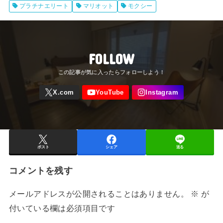
プラチナエリート
マリオット
モクシー
Toranomon)
FOLLOW
ポスト
シェア
送る
コメントを残す
メールアドレスが公開されることはありません。
※
が
付いている欄は必須項目です