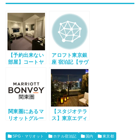
【予約出来ない
アロフト東京銀
部屋】コートヤ
座 宿泊記【サヴ
ード・バイ・マ
ィーキング】
リオット 東京ス
テーション 宿泊
記 【エディター
ズコーナーキン
グ】
関東圏にあるマ
【スタジオテラ
リオットグルー
ス】東京エディ
プホテル宿泊記
ション虎ノ門 宿
一覧
泊記(The
SPG・マリオット
ホテル宿泊記
国内
東京都
Tokyo Edition