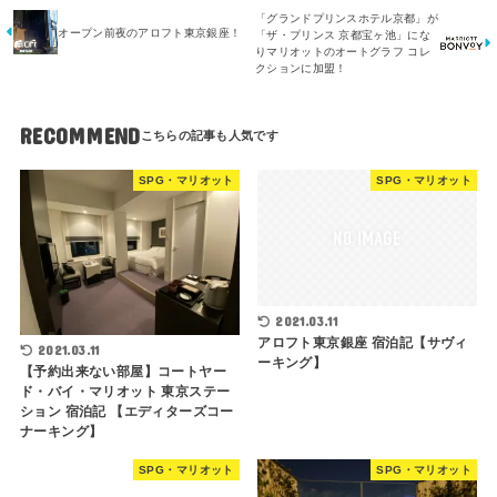
「グランドプリンスホテル京都」が
オープン前夜のアロフト東京銀座！
「ザ・プリンス 京都宝ヶ池」にな
りマリオットのオートグラフ コレ
クションに加盟！
RECOMMEND
SPG・マリオット
SPG・マリオット
2021.03.11
アロフト東京銀座 宿泊記【サヴィ
2021.03.11
ーキング】
【予約出来ない部屋】コートヤー
ド・バイ・マリオット 東京ステー
ション 宿泊記 【エディターズコー
ナーキング】
SPG・マリオット
SPG・マリオット