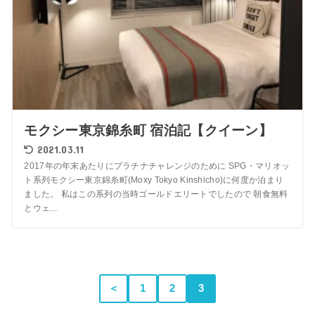
モクシー東京錦糸町 宿泊記【クイーン】
2021.03.11
2017年の年末あたりにプラチナチャレンジのために SPG・マリオッ
ト系列モクシー東京錦糸町(Moxy Tokyo Kinshicho)に何度か泊まり
ました。 私はこの系列の当時ゴールドエリートでしたので 朝食無料
とウェ...
＜
1
2
3