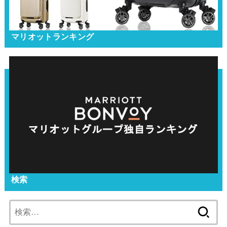
マリオットランキング
検索
検
索: