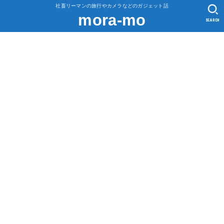
社畜リーマンの旅行やカメラなどのガジェット話
mora-mo
SEARCH