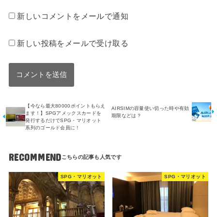
新しいコメントをメールで通知
新しい投稿をメールで受け取る
【今なら最大80000ポイントもらえ
AIRSIMの容量使い切った時や有効
ます！】SPGアメックスカードを
期限などは？
発行するだけでSPG・マリオット
系列のゴールド会員に！
RECOMMEND
SPG・マリオット
SPG・マリオット