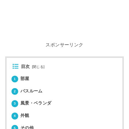
スポンサーリンク
目次
[
閉じる
]
部屋
1
バスルーム
2
風景・ベランダ
3
外観
4
その他
5