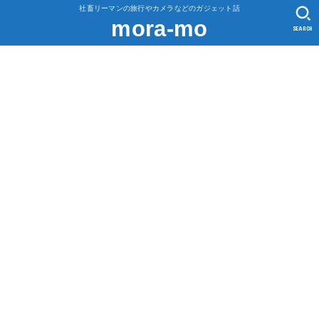
社畜リーマンの旅行やカメラなどのガジェット話
mora-mo
SEARCH