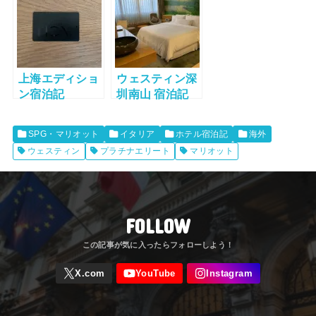
ム】
ム 宿泊記
上海エディショ
ウェスティン深
ン宿泊記
圳南山 宿泊記
【ジュニアスイ
ート】
SPG・マリオット
イタリア
ホテル宿泊記
海外
ウェスティン
プラチナエリート
マリオット
FOLLOW