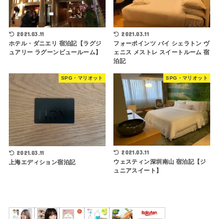
2021.03.11
2021.03.11
ホテル・ダニエリ 宿泊記【ラグジ
フォーポインツ バイ シェラトン ヴ
ュアリー ラグーンビュールーム】
ェニス メストレ スイートルーム 宿
泊記
SPG・マリオット
SPG・マリオット
2021.03.11
2021.03.11
ウェスティン深圳南山 宿泊記【ジ
上海エディション宿泊記
ュニアスイート】