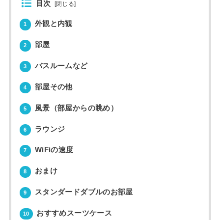
目次
[
閉じる
]
外観と内観
1
部屋
2
バスルームなど
3
部屋その他
4
風景（部屋からの眺め）
5
ラウンジ
6
WiFiの速度
7
おまけ
8
スタンダードダブルのお部屋
9
おすすめスーツケース
10