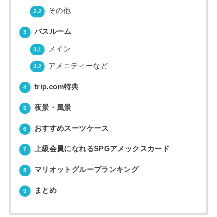
その他
2.2
バスルーム
3
メイン
3.1
アメニティーなど
3.2
trip.com特典
4
夜景・風景
5
おすすめスーツケース
6
上級会員になれるSPGアメックスカード
7
マリオットグループランキング
8
まとめ
9