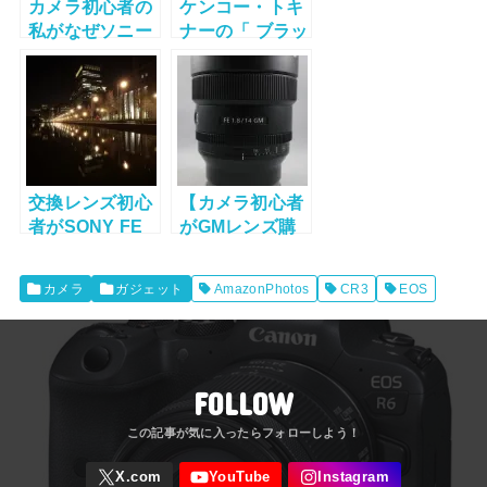
カメラ初心者の
ケンコー・トキ
私がなぜソニー
ナーの「 ブラッ
のα7Cを購入し
クミストNo.05
たのかと、最初
67mm」レビュ
に買ったレンズ
ー
と追加で買った
レンズ！
交換レンズ初心
【カメラ初心者
者がSONY FE
がGMレンズ購
20mm F1.8 G
入】FE 14mm
SEL20F18G レ
F1.8 GM
カメラ
ガジェット
AmazonPhotos
CR3
EOS
ビュー
SEL14F18GM
FOLLOW