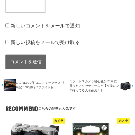
新しいコメントをメールで通知
新しい投稿をメールで受け取る
ミラーレスカメラ初心者がR6用に
JAL JL920便 エコノミークラス 搭
買ったアクセサリーなど【交換レン
乗記 JGC修行 3フライト目
ズ持ってる人も必見！】
RECOMMEND
カメラ
カメラ