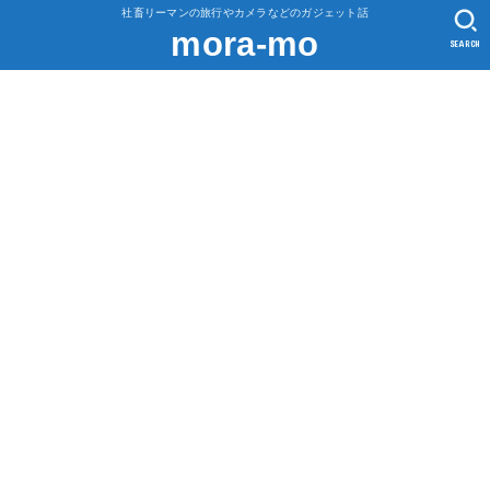
社畜リーマンの旅行やカメラなどのガジェット話
mora-mo
SEARCH