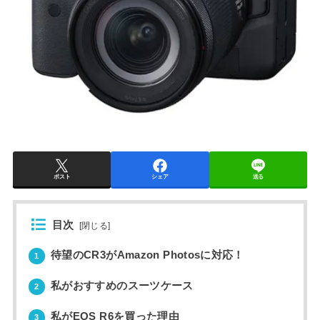
ポスト
シェア
送る
目次
[
閉じる
]
待望のCR3がAmazon Photosに対応！
1
私がおすすめのスーツケース
2
私がEOS R6を買った理由
3