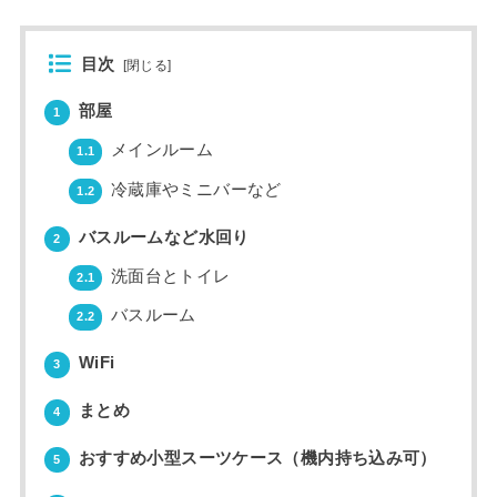
目次
[
閉じる
]
部屋
1
メインルーム
1.1
冷蔵庫やミニバーなど
1.2
バスルームなど水回り
2
洗面台とトイレ
2.1
バスルーム
2.2
WiFi
3
まとめ
4
おすすめ小型スーツケース（機内持ち込み可）
5