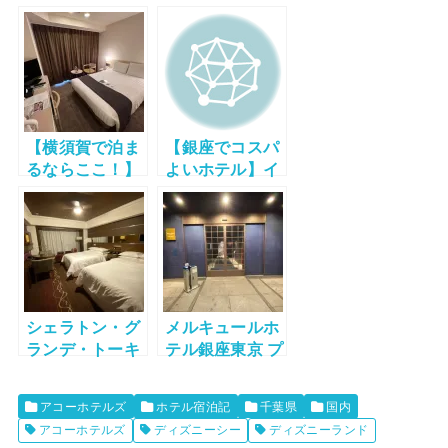
【横須賀で泊ま
【銀座でコスパ
るならここ！】
よいホテル】イ
メルキュールホ
ビススタイルズ
テル横須賀 宿泊
東京銀座 宿泊記
記
【スタンダード
ルーム】
シェラトン・グ
メルキュールホ
ランデ・トーキ
テル銀座東京 プ
ョーベイ・ホテ
リビレッジツイ
ル 宿泊記【シェ
ン（＋ソファベ
アコーホテルズ
ホテル宿泊記
千葉県
国内
ラトンクラブ ダ
ッド）宿泊記
アコーホテルズ
ディズニーシー
ディズニーランド
ブル】