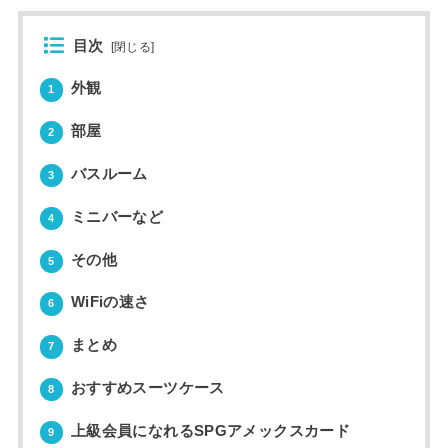
目次
[
閉じる
]
外観
1
部屋
2
バスルーム
3
ミニバーなど
4
その他
5
WiFiの速さ
6
まとめ
7
おすすめスーツケース
8
上級会員になれるSPGアメックスカード
9