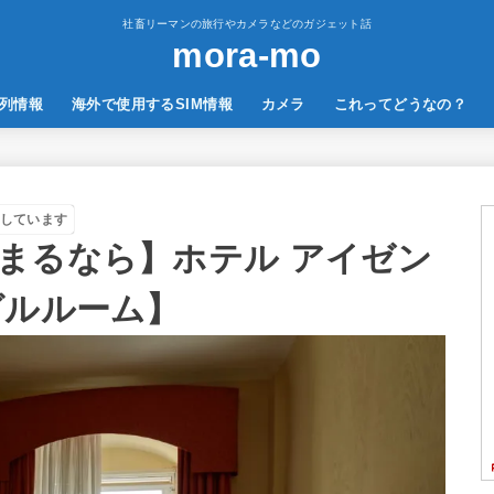
社畜リーマンの旅行やカメラなどのガジェット話
mora-mo
列情報
海外で使用するSIM情報
カメラ
これってどうなの？
しています
まるなら】ホテル アイゼン
グルルーム】