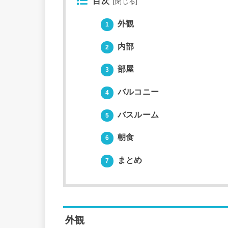
目次
[
閉じる
]
外観
1
内部
2
部屋
3
バルコニー
4
バスルーム
5
朝食
6
まとめ
7
外観